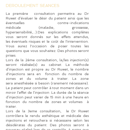
DEROULEMENT SEANCES
La première consultation permettra au Dr
Ruwet d’évaluer le désir du patient ainsi que les
éventuelles contre-indications
médicale (maladie, grossesse,
hypersensibilité,...).Des explications complètes
vous seront donnés sur les effets attendus,
les éventuels risques et le coût de l'intervention.
Vous aurez l'occasion de poser toutes les
questions que vous souhaitez. Des photos seront
prises.
Lors de la 2ème consultation, la/les injection(s)
seront réalisée(s) au cabinet. La méthode
d’injection est propre au Dr Ruwet,
le nombre
d'injections sera en fonction du nombre de
zones et du volume à traiter. La zone
sera anesthésiée si besoin (rarement nécessaire).
Le patient peut contrôler à tout moment dans un
miroir l’effet de l’injection .La durée de la séance
d’injection peut varier de 15 min à une heure en
fonction du nombre de zones et volumes à
traiter.
Lors de la 3eme consultation, le Dr Ruwet
contrôlera le rendu
esthétique et médicale des
injections et retouchera si nécessaire selon les
désidératas du patient. Des photos seront à
nouveau réalisé lors de ce contrôle.
A noter que