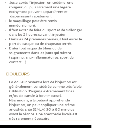
Juste après l’injection, un œdème, une
rougeur, ou plus rarement une légère
ecchymose peuvent apparaîtrent et
disparaissent rapidement.
le maquillage peut être remis
immédiatement.
Il faut éviter de faire du sport et de s’allonger
dans les 2 heures suivant l’injection.
Dans les 24 premières heures, il faut éviter le
port du casque ou de chapeaux serrés.
Eviter tout risque de bleus ou de
saignements dans les jours qui suivent
(aspirine, anti-inflammatoires, sport de
contact…).
DOULEURS
La douleur ressentie lors de l'injection est
généralement considérée comme très faible.
(Utilisation
d'aiguille extrêmement fines
et/ou de canule à bout mousse).
Néanmoins, si le patient appréhende
l'injection, on peut appliquer une crème
anesthésiante (EMLA) 30 à 60 minutes
avant la séance. Une anesthésie locale est
très rarement nécessaire.