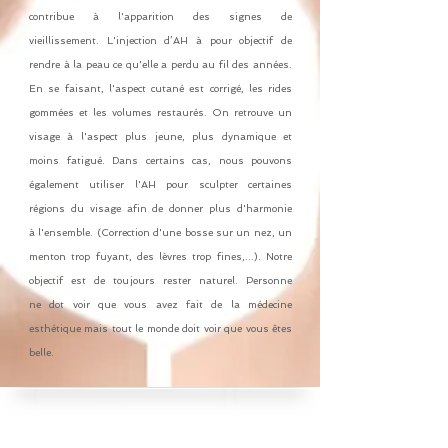
contribue à l'apparition des signes de
vieillissement. L'injection d’AH à pour objectif de
rendre à la peau ce qu'elle a perdu au fil des années.
En se faisant, l'aspect cutané est corrigé, les rides
gommées et les volumes restaurés. On retrouve un
visage à l'aspect plus jeune, plus dynamique et
moins fatigué. Dans certains cas, nous pouvons
également utiliser l'AH pour sculpter certaines
régions du visage afin de donner plus d'harmonie
à l'ensemble. (Correction d'une bosse sur un nez, un
menton trop fuyant, des lèvres trop fines,...). Notre
objectif est de toujours rester naturel. Personne
ne dot voir que vous avez fait de la médecine
esthétique mais tout le monde doit voir que vous êtes
belle.