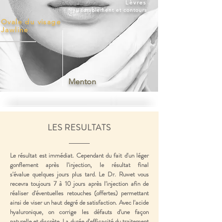
Lèvres
​comblement et contours
Ovale du visage
Jawline
Menton
LES RESULTATS
Le résultat est immédiat. Cependant du fait d'un léger
gonflement après l'injection, le résultat final
s'évalue quelques jours plus tard. Le Dr. Ruwet vous
recevra toujours 7 à 10 jours après l'injection afin de
réaliser d'éventuelles retouches (offertes) permettant
ainsi de viser un haut degré de satisfaction. Avec l'acide
hyaluronique, on corrige les défauts d’une façon
naturelle et discrète. La durée d'efficacité du traitement